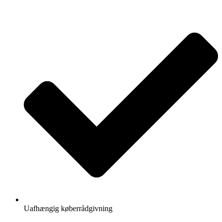
Videre
til
indhold
Uafhængig køberrådgivning