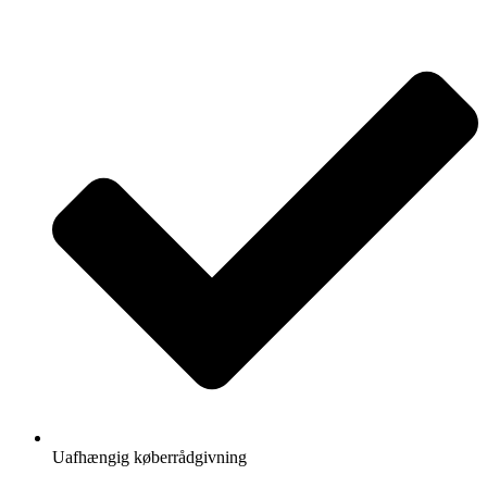
Videre
til
indhold
Uafhængig køberrådgivning